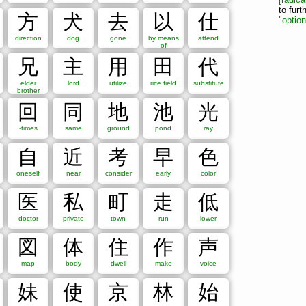
7
8
9
10
11
12
13
14
to furt
方
犬
去
以
仕
"
optio
20
21
22
23
24
25
26
direction
dog
gone
by means
attend
of
32
33
34
Unset
兄
主
用
田
代
elder
lord
utilize
rice field
substitute
八
冂
冖
冫
几
凵
刀
力
勹
匕
匚
匸
十
卜
卩
厂
厶
brother
宀
寸
小
尢
尸
屮
山
巛
工
己
巾
干
幺
广
廴
廾
弋
回
同
地
池
光
斗
斤
方
无
日
曰
月
木
欠
止
歹
殳
毋
比
毛
氏
气
-times
same
ground
pond
ray
玉
瓜
瓦
甘
生
用
田
疋
疒
癶
白
皮
皿
目
矛
矢
石
羽
老
而
耒
耳
聿
肉
臣
自
至
臼
舌
舛
舟
艮
色
艸
自
近
考
早
色
豕
豸
貝
赤
走
足
身
車
辛
辰
辵
邑
酉
釆
里
金
長
oneself
near
consider
early
color
音
頁
風
飛
食
首
香
馬
骨
高
髟
鬥
鬯
鬲
鬼
魚
鳥
鼠
鼻
齊
齒
龍
龜
龠
Unset
医
私
町
走
低
l):
doctor
private
town
run
lower
図
体
住
作
声
map
body
dwell
make
voice
妹
使
京
林
始