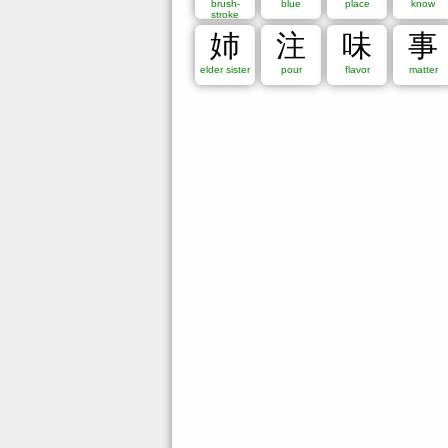
brush-
blue
place
know
stroke
姉
注
味
事
elder sister
pour
flavor
matter