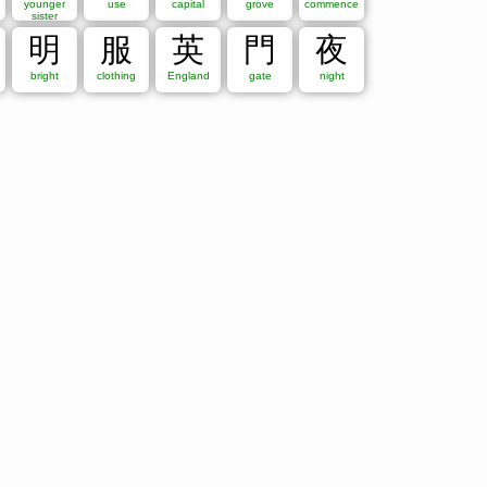
younger
use
capital
grove
commence
sister
明
服
英
門
夜
bright
clothing
England
gate
night