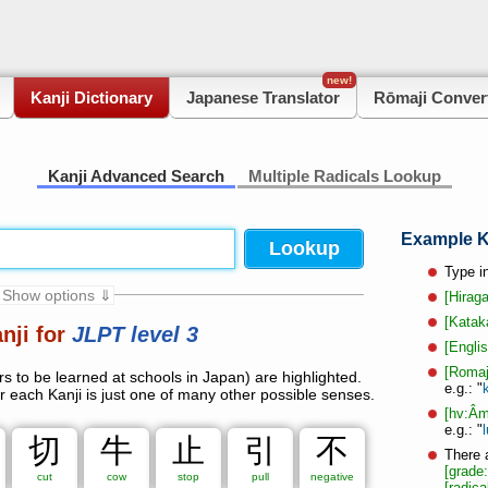
new!
Kanji Dictionary
Japanese Translator
Rōmaji Conver
Kanji Advanced Search
Multiple Radicals Lookup
Example K
Type i
 Show options ⇓
[Hirag
[Katak
nji for
JLPT level 3
Grade 3
Grade 4
Grade 5
Grade 6
[Englis
dditional names
Unset
[Romaj
s to be learned at schools in Japan) are highlighted.
e.g.: "
 each Kanji is just one of many other possible senses.
[hv:Âm
e.g.: "
t
切
牛
止
引
不
There a
[grade
cut
cow
stop
pull
negative
[radica