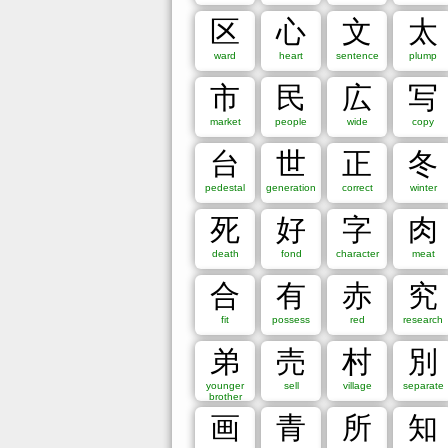
1
2
3
4
5
6
区
心
文
太
15
16
17
18
19
ward
heart
sentence
plump
27
28
29
30
31
市
民
広
写
Radical:
market
people
wide
copy
一
｜
丶
ノ
乙
亅
二
亠
人
儿
入
又
口
囗
土
士
夂
夊
夕
大
女
子
台
世
正
冬
弓
彐
彡
彳
心
戈
戶
手
支
攴
文
pedestal
generation
correct
winter
水
火
爪
父
爻
爿
片
牙
牛
犬
玄
示
禸
禾
穴
立
竹
米
糸
缶
网
羊
死
好
字
肉
虍
虫
血
行
衣
西
見
角
言
谷
豆
death
fond
character
meat
門
阜
隶
隹
雨
青
非
面
革
韋
韭
鹵
鹿
麥
麻
黃
黍
黑
黹
黽
鼎
鼓
合
有
赤
究
Kanji components (Multi-Radica
fit
possess
red
research
Multi-radical lookup form
弟
売
村
別
younger
sell
village
separate
brother
画
青
所
知