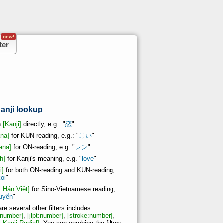
new!
ter
anji lookup
n
[Kanji]
directly, e.g.: "
恋
"
ana]
for KUN-reading, e.g.: "
こい
"
ana]
for ON-reading, e.g: "
レン
"
h]
for Kanji's meaning, e.g. "
love
"
i]
for both ON-reading and KUN-reading,
koi
"
 Hán Việt]
for Sino-Vietnamese reading,
luyến
"
re several other filters includes:
:number]
,
[jlpt:number]
,
[stroke:number]
,
l:Kanji Radial]
. You can combine the filters