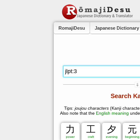
RomajiDesu
Japanese Dictionary
⇓
Jōyō (daily) Kanji:
Search Ka
All jōyō
Grade 1
Grade 2
Secondary school
Names
A
Tips:
joujou characters
(Kanji character
Also note that the
English meaning
under
JLPT Level:
All
4
3
2
1
Unse
力
工
夕
元
Number of Strokes:
power
craft
evening
beginning