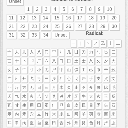
Unset
1
2
3
4
5
6
7
8
9
10
11
12
13
14
15
16
17
18
19
20
21
22
23
24
25
26
27
28
29
30
Radical:
31
32
33
34
Unset
一
｜
丶
ノ
乙
亅
二
亠
人
儿
入
八
冂
冖
冫
几
凵
刀
力
勹
匕
匚
匸
十
卜
卩
厂
厶
又
口
囗
土
士
夂
夊
夕
大
女
子
宀
寸
小
尢
尸
屮
山
巛
工
己
巾
干
幺
广
廴
廾
弋
弓
彐
彡
彳
心
戈
戶
手
支
攴
文
斗
斤
方
无
日
曰
月
木
欠
止
歹
殳
毋
比
毛
氏
气
水
火
爪
父
爻
爿
片
牙
牛
犬
玄
玉
瓜
瓦
甘
生
用
田
疋
疒
癶
白
皮
皿
目
矛
矢
石
示
禸
禾
穴
立
竹
米
糸
缶
网
羊
羽
老
而
耒
耳
聿
肉
臣
自
至
臼
舌
舛
舟
艮
色
艸
虍
虫