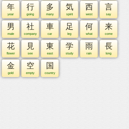
年
行
多
気
西
言
year
going
many
spirit
west
say
男
社
車
足
何
来
male
company
car
leg
what
come
花
見
東
学
雨
長
flower
see
east
study
rain
long
金
空
国
gold
empty
country