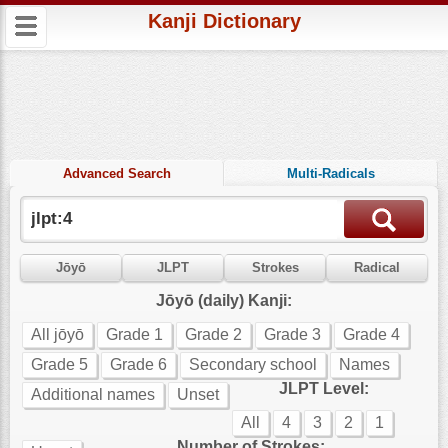
Kanji Dictionary
Advanced Search
Multi-Radicals
Jōyō
JLPT
Strokes
Radical
Jōyō (daily) Kanji:
All jōyō
Grade 1
Grade 2
Grade 3
Grade 4
Grade 5
Grade 6
Secondary school
Names
JLPT Level:
Additional names
Unset
All
4
3
2
1
Number of Strokes: