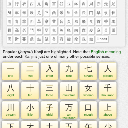
血
行
衣
西
見
角
言
谷
豆
豕
豸
貝
赤
走
足
身
車
辛
辰
辵
邑
酉
釆
里
金
長
門
阜
隶
隹
雨
青
非
面
革
韋
韭
音
頁
風
飛
食
首
香
馬
骨
高
髟
鬥
鬯
鬲
鬼
魚
鳥
鹵
鹿
麥
麻
黃
黍
Unset
黑
黹
黽
鼎
鼓
鼠
鼻
齊
齒
龍
龜
龠
Popular (
jouyou
) Kanji are highlighted. Note that
English meaning
under each Kanji is just one of many other possible senses.
一
二
入
九
七
人
one
two
enter
nine
seven
person
八
十
三
山
女
千
eight
ten
three
mountain
woman
thousand
川
小
子
万
口
上
stream
little
child
ten
mouth
above
thousand
下
大
土
五
午
少