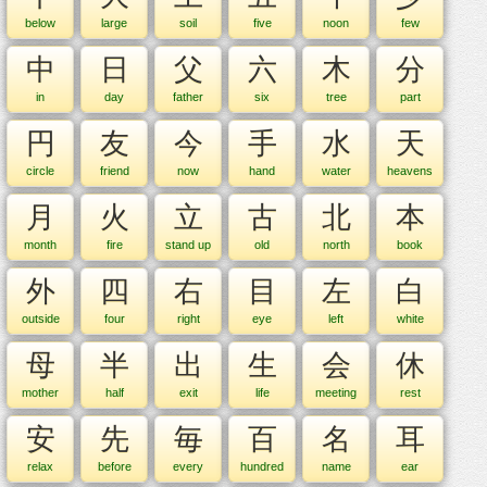
below
large
soil
five
noon
few
中
日
父
六
木
分
in
day
father
six
tree
part
円
友
今
手
水
天
circle
friend
now
hand
water
heavens
月
火
立
古
北
本
month
fire
stand up
old
north
book
外
四
右
目
左
白
outside
four
right
eye
left
white
母
半
出
生
会
休
mother
half
exit
life
meeting
rest
安
先
毎
百
名
耳
relax
before
every
hundred
name
ear