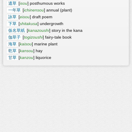
遺草
[
isou
] posthumous works
一年草
[
ichinensou
] annual (plant)
詠草
[
eisou
] draft poem
下草
[
shitakusa
] undergrowth
仮名草紙
[
kanazoushi
] story in the kana
伽草子
[
togizoushi
] fairy-tale book
海草
[
kaisou
] marine plant
乾草
[
kansou
] hay
甘草
[
kanzou
] liquorice