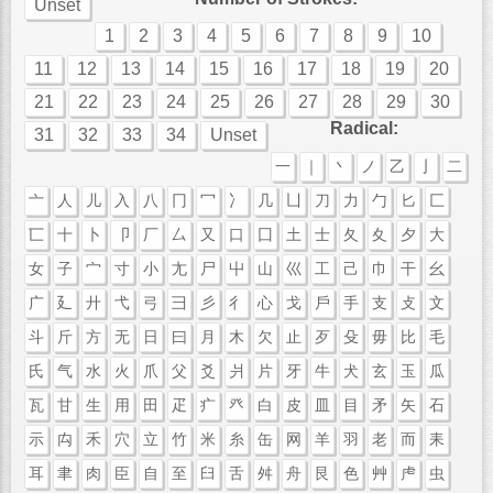
Unset
1
2
3
4
5
6
7
8
9
10
11
12
13
14
15
16
17
18
19
20
21
22
23
24
25
26
27
28
29
30
Radical:
31
32
33
34
Unset
一
｜
丶
ノ
乙
亅
二
亠
人
儿
入
八
冂
冖
冫
几
凵
刀
力
勹
匕
匚
匸
十
卜
卩
厂
厶
又
口
囗
土
士
夂
夊
夕
大
女
子
宀
寸
小
尢
尸
屮
山
巛
工
己
巾
干
幺
广
廴
廾
弋
弓
彐
彡
彳
心
戈
戶
手
支
攴
文
斗
斤
方
无
日
曰
月
木
欠
止
歹
殳
毋
比
毛
氏
气
水
火
爪
父
爻
爿
片
牙
牛
犬
玄
玉
瓜
瓦
甘
生
用
田
疋
疒
癶
白
皮
皿
目
矛
矢
石
示
禸
禾
穴
立
竹
米
糸
缶
网
羊
羽
老
而
耒
耳
聿
肉
臣
自
至
臼
舌
舛
舟
艮
色
艸
虍
虫