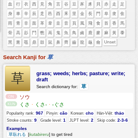
血
行
衣
西
見
角
言
谷
豆
豕
豸
貝
赤
走
足
身
車
辛
辰
辵
邑
酉
釆
里
金
長
門
阜
隶
隹
雨
青
非
面
革
韋
韭
音
頁
風
飛
食
首
香
馬
骨
高
髟
鬥
鬯
鬲
鬼
魚
鳥
鹵
鹿
麥
麻
黃
黍
Unset
黑
黹
黽
鼎
鼓
鼠
鼻
齊
齒
龍
龜
龠
Search Kanji for
草
grass; weeds; herbs; pasture; write;
草
draft
草
Search dictionary for:
ソウ
くさ
·
くさ-
·
-ぐさ
967
cǎo
cho
thảo
Popularity rank:
Pinyin:
Korean:
Hán-Việt:
9
1
2
2-3-6
Stroke counts:
Grade level:
JLPT level:
Skip code:
Examples
草臥れる
[
kutabireru
] to get tired