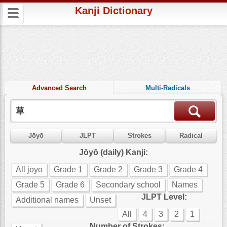
Kanji Dictionary
Advanced Search
Multi-Radicals
Jōyō
JLPT
Strokes
Radical
Jōyō (daily) Kanji:
All jōyō
Grade 1
Grade 2
Grade 3
Grade 4
Grade 5
Grade 6
Secondary school
Names
JLPT Level:
Additional names
Unset
All
4
3
2
1
Number of Strokes: