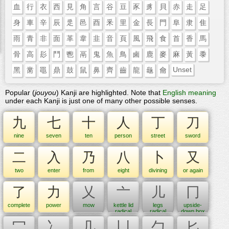
血
行
衣
西
見
角
言
谷
豆
豕
豸
貝
赤
走
足
身
車
辛
辰
辵
邑
酉
釆
里
金
長
門
阜
隶
隹
雨
青
非
面
革
韋
韭
音
頁
風
飛
食
首
香
馬
骨
高
髟
鬥
鬯
鬲
鬼
魚
鳥
鹵
鹿
麥
麻
黃
黍
Unset
黑
黹
黽
鼎
鼓
鼠
鼻
齊
齒
龍
龜
龠
Popular (
jouyou
) Kanji are highlighted. Note that
English meaning
under each Kanji is just one of many other possible senses.
九
七
十
人
丁
刀
nine
seven
ten
person
street
sword
二
入
乃
八
卜
又
two
enter
from
eight
divining
or again
了
力
乂
亠
儿
冂
complete
power
mow
kettle lid
legs
upside-
radical
radical
down box
(no. 8)
(no. 10)
radical
冖
冫
几
凵
勹
匕
(no. 13)