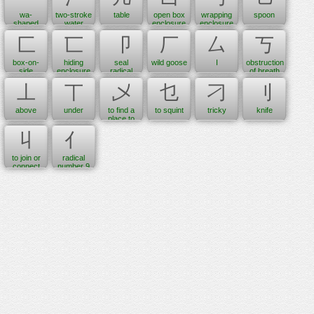
wa-
two-stroke
table
open box
wrapping
spoon
shaped
water
enclosure
enclosure
crown
radical or
匚
匸
卩
厂
厶
丂
radical
ice radical
(no. 14)
(no. 15)
box-on-
hiding
seal
wild goose
I
obstruction
side
enclosure
radical
of breath
enclosure
radical
(no. 26)
(qi) as it
丄
丅
乄
乜
刁
刂
radical
(no. 23)
seeks
(no. 22)
release
above
under
to find a
to squint
tricky
knife
place to
dwell
丩
亻
to join or
radical
connect
number 9
the vine