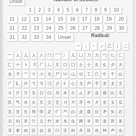
Unset
1
2
3
4
5
6
7
8
9
10
11
12
13
14
15
16
17
18
19
20
21
22
23
24
25
26
27
28
29
30
Radical:
31
32
33
34
Unset
一
｜
丶
ノ
乙
亅
二
亠
人
儿
入
八
冂
冖
冫
几
凵
刀
力
勹
匕
匚
匸
十
卜
卩
厂
厶
又
口
囗
土
士
夂
夊
夕
大
女
子
宀
寸
小
尢
尸
屮
山
巛
工
己
巾
干
幺
广
廴
廾
弋
弓
彐
彡
彳
心
戈
戶
手
支
攴
文
斗
斤
方
无
日
曰
月
木
欠
止
歹
殳
毋
比
毛
氏
气
水
火
爪
父
爻
爿
片
牙
牛
犬
玄
玉
瓜
瓦
甘
生
用
田
疋
疒
癶
白
皮
皿
目
矛
矢
石
示
禸
禾
穴
立
竹
米
糸
缶
网
羊
羽
老
而
耒
耳
聿
肉
臣
自
至
臼
舌
舛
舟
艮
色
艸
虍
虫