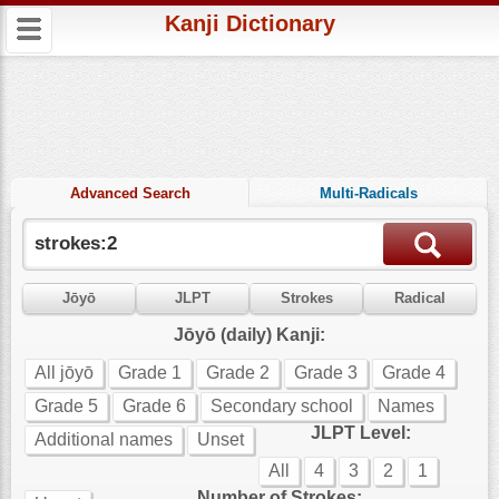
Kanji Dictionary
Advanced Search
Multi-Radicals
Jōyō
JLPT
Strokes
Radical
Jōyō (daily) Kanji:
All jōyō
Grade 1
Grade 2
Grade 3
Grade 4
Grade 5
Grade 6
Secondary school
Names
JLPT Level:
Additional names
Unset
All
4
3
2
1
Number of Strokes: