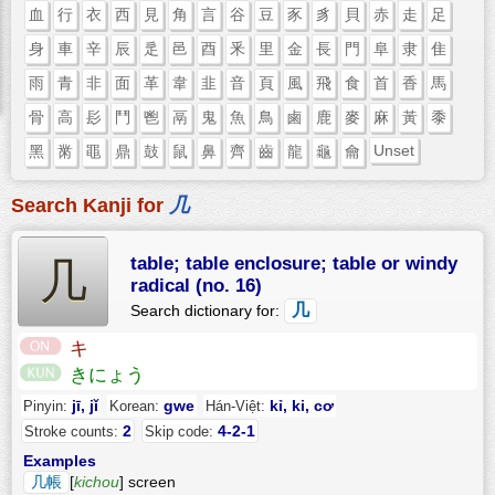
血
行
衣
西
見
角
言
谷
豆
豕
豸
貝
赤
走
足
身
車
辛
辰
辵
邑
酉
釆
里
金
長
門
阜
隶
隹
雨
青
非
面
革
韋
韭
音
頁
風
飛
食
首
香
馬
骨
高
髟
鬥
鬯
鬲
鬼
魚
鳥
鹵
鹿
麥
麻
黃
黍
Unset
黑
黹
黽
鼎
鼓
鼠
鼻
齊
齒
龍
龜
龠
Search Kanji for
几
table; table enclosure; table or windy
几
radical (no. 16)
几
Search dictionary for:
キ
きにょう
jī, jǐ
gwe
kỉ, ki, cơ
Pinyin:
Korean:
Hán-Việt:
2
4-2-1
Stroke counts:
Skip code:
Examples
几帳
[
kichou
] screen