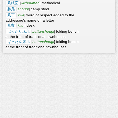
几帳面
[
kichoumen
] methodical
牀几
[
shougi
] camp stool
几下
[
kika
] word of respect added to the
addressee's name on a letter
几案
[
kian
] desk
ばったり床几
[
battarishougi
] folding bench
at the front of traditional townhouses
ばったん床几
[
battanshougi
] folding bench
at the front of traditional townhouses