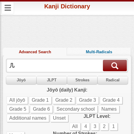
Kanji Dictionary
Advanced Search
Multi-Radicals
Jōyō
JLPT
Strokes
Radical
Jōyō (daily) Kanji:
All jōyō
Grade 1
Grade 2
Grade 3
Grade 4
Grade 5
Grade 6
Secondary school
Names
JLPT Level:
Additional names
Unset
All
4
3
2
1
Number of Strokes: