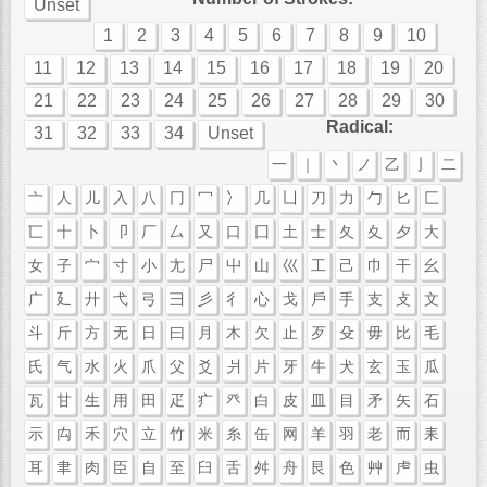
Unset
1
2
3
4
5
6
7
8
9
10
11
12
13
14
15
16
17
18
19
20
21
22
23
24
25
26
27
28
29
30
Radical:
31
32
33
34
Unset
一
｜
丶
ノ
乙
亅
二
亠
人
儿
入
八
冂
冖
冫
几
凵
刀
力
勹
匕
匚
匸
十
卜
卩
厂
厶
又
口
囗
土
士
夂
夊
夕
大
女
子
宀
寸
小
尢
尸
屮
山
巛
工
己
巾
干
幺
广
廴
廾
弋
弓
彐
彡
彳
心
戈
戶
手
支
攴
文
斗
斤
方
无
日
曰
月
木
欠
止
歹
殳
毋
比
毛
氏
气
水
火
爪
父
爻
爿
片
牙
牛
犬
玄
玉
瓜
瓦
甘
生
用
田
疋
疒
癶
白
皮
皿
目
矛
矢
石
示
禸
禾
穴
立
竹
米
糸
缶
网
羊
羽
老
而
耒
耳
聿
肉
臣
自
至
臼
舌
舛
舟
艮
色
艸
虍
虫