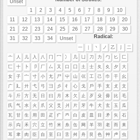
Unset
1
2
3
4
5
6
7
8
9
10
11
12
13
14
15
16
17
18
19
20
21
22
23
24
25
26
27
28
29
30
Radical:
31
32
33
34
Unset
一
｜
丶
ノ
乙
亅
二
亠
人
儿
入
八
冂
冖
冫
几
凵
刀
力
勹
匕
匚
匸
十
卜
卩
厂
厶
又
口
囗
土
士
夂
夊
夕
大
女
子
宀
寸
小
尢
尸
屮
山
巛
工
己
巾
干
幺
广
廴
廾
弋
弓
彐
彡
彳
心
戈
戶
手
支
攴
文
斗
斤
方
无
日
曰
月
木
欠
止
歹
殳
毋
比
毛
氏
气
水
火
爪
父
爻
爿
片
牙
牛
犬
玄
玉
瓜
瓦
甘
生
用
田
疋
疒
癶
白
皮
皿
目
矛
矢
石
示
禸
禾
穴
立
竹
米
糸
缶
网
羊
羽
老
而
耒
耳
聿
肉
臣
自
至
臼
舌
舛
舟
艮
色
艸
虍
虫