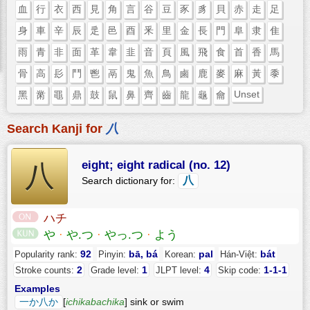
血
行
衣
西
見
角
言
谷
豆
豕
豸
貝
赤
走
足
身
車
辛
辰
辵
邑
酉
釆
里
金
長
門
阜
隶
隹
雨
青
非
面
革
韋
韭
音
頁
風
飛
食
首
香
馬
骨
高
髟
鬥
鬯
鬲
鬼
魚
鳥
鹵
鹿
麥
麻
黃
黍
Unset
黑
黹
黽
鼎
鼓
鼠
鼻
齊
齒
龍
龜
龠
Search Kanji for
八
eight; eight radical (no. 12)
八
八
Search dictionary for:
ハチ
や
·
や.つ
·
やっ.つ
·
よう
92
bā, bá
pal
bát
Popularity rank:
Pinyin:
Korean:
Hán-Việt:
2
1
4
1-1-1
Stroke counts:
Grade level:
JLPT level:
Skip code:
Examples
一か八か
[
ichikabachika
] sink or swim