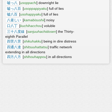
嘘っ八
[
usoppachi
] downright lie
嘘っ八百
[
usoppappyaku
] full of lies
嘘八百
[
usohappyaku
] full of lies
八釜しい
[
kamabisushii
] noisy
口八丁
[
kuchihacchou
] voluble
三十八度線
[
sanjuuhachidosen
] the Thirty-
eighth Parallel
四苦八苦
[
shikuhakku
] being in dire distress
四通八達
[
shitsuuhattatsu
] traffic network
extending in all directions
四方八方
[
shihouhappou
] in all directions