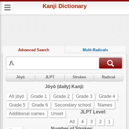
Kanji Dictionary
Advanced Search
Multi-Radicals
Jōyō
JLPT
Strokes
Radical
Jōyō (daily) Kanji:
All jōyō
Grade 1
Grade 2
Grade 3
Grade 4
Grade 5
Grade 6
Secondary school
Names
JLPT Level:
Additional names
Unset
All
4
3
2
1
Number of Strokes: