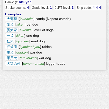
khuyển
Hán-Việt:
4
1
3
4-4-4
Stroke counts:
Grade level:
JLPT level:
Skip code:
Examples
犬薄荷
[
inuhakka
] catnip (Nepeta cataria)
愛犬
[
aiken
] pet dog
愛犬家
[
aikenka
] lover of dogs
一犬
[
ikken
] one dog
狂犬
[
kyouken
] mad dog
狂犬病
[
kyoukenbyou
] rabies
軍犬
[
gunken
] war dog
軍用犬
[
gunyouken
] war dog
犬猿の仲
[
kenennonaka
] loggerheads