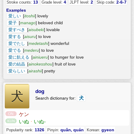
13
4
2
2-6-7
Stroke counts:
Grade level:
JLPT level:
Skip code:
Examples
愛しい
[
itoshii
] lovely
愛子
[
manago
] beloved child
愛すべき
[
aisubeki
] lovable
愛する
[
aisuru
] to love
愛でたし
[
medetashi
] wonderful
愛でる
[
mederu
] to love
愛に飢える
[
ainiueru
] to hunger for love
愛の結晶
[
ainokesshou
] fruit of love
愛らしい
[
airashii
] pretty
dog
犬
犬
Search dictionary for:
ケン
いぬ
·
いぬ-
1326
quǎn, quán
gyeon
Popularity rank:
Pinyin:
Korean: