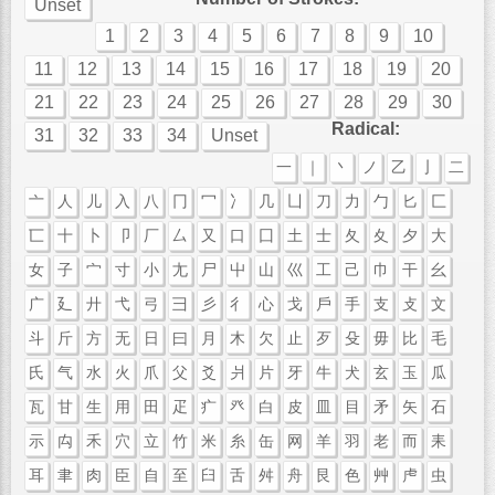
Unset
1
2
3
4
5
6
7
8
9
10
11
12
13
14
15
16
17
18
19
20
21
22
23
24
25
26
27
28
29
30
Radical:
31
32
33
34
Unset
一
｜
丶
ノ
乙
亅
二
亠
人
儿
入
八
冂
冖
冫
几
凵
刀
力
勹
匕
匚
匸
十
卜
卩
厂
厶
又
口
囗
土
士
夂
夊
夕
大
女
子
宀
寸
小
尢
尸
屮
山
巛
工
己
巾
干
幺
广
廴
廾
弋
弓
彐
彡
彳
心
戈
戶
手
支
攴
文
斗
斤
方
无
日
曰
月
木
欠
止
歹
殳
毋
比
毛
氏
气
水
火
爪
父
爻
爿
片
牙
牛
犬
玄
玉
瓜
瓦
甘
生
用
田
疋
疒
癶
白
皮
皿
目
矛
矢
石
示
禸
禾
穴
立
竹
米
糸
缶
网
羊
羽
老
而
耒
耳
聿
肉
臣
自
至
臼
舌
舛
舟
艮
色
艸
虍
虫