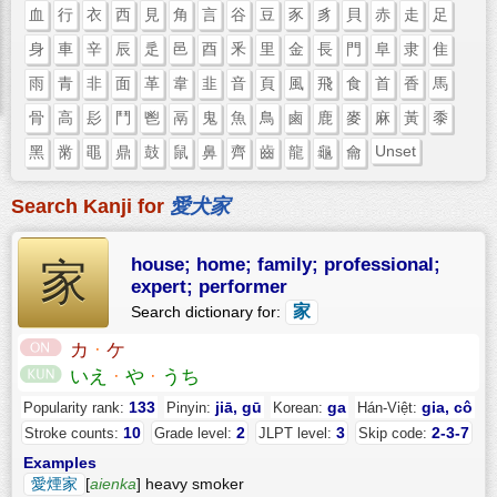
血
行
衣
西
見
角
言
谷
豆
豕
豸
貝
赤
走
足
身
車
辛
辰
辵
邑
酉
釆
里
金
長
門
阜
隶
隹
雨
青
非
面
革
韋
韭
音
頁
風
飛
食
首
香
馬
骨
高
髟
鬥
鬯
鬲
鬼
魚
鳥
鹵
鹿
麥
麻
黃
黍
Unset
黑
黹
黽
鼎
鼓
鼠
鼻
齊
齒
龍
龜
龠
Search Kanji for
愛犬家
house; home; family; professional;
家
expert; performer
家
Search dictionary for:
カ
·
ケ
いえ
·
や
·
うち
133
jiā, gū
ga
gia, cô
Popularity rank:
Pinyin:
Korean:
Hán-Việt:
10
2
3
2-3-7
Stroke counts:
Grade level:
JLPT level:
Skip code:
Examples
愛煙家
[
aienka
] heavy smoker