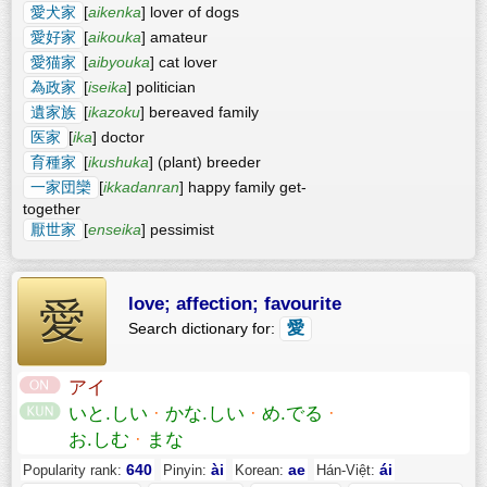
愛犬家
[
aikenka
] lover of dogs
愛好家
[
aikouka
] amateur
愛猫家
[
aibyouka
] cat lover
為政家
[
iseika
] politician
遺家族
[
ikazoku
] bereaved family
医家
[
ika
] doctor
育種家
[
ikushuka
] (plant) breeder
一家団欒
[
ikkadanran
] happy family get-
together
厭世家
[
enseika
] pessimist
love; affection; favourite
愛
愛
Search dictionary for:
アイ
いと.しい
·
かな.しい
·
め.でる
·
お.しむ
·
まな
640
ài
ae
ái
Popularity rank:
Pinyin:
Korean:
Hán-Việt: