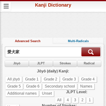
Kanji Dictionary
Advanced Search
Multi-Radicals
Jōyō
JLPT
Strokes
Radical
Jōyō (daily) Kanji:
All jōyō
Grade 1
Grade 2
Grade 3
Grade 4
Grade 5
Grade 6
Secondary school
Names
JLPT Level:
Additional names
Unset
All
4
3
2
1
Number of Strokes: