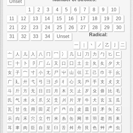
Unset
1
2
3
4
5
6
7
8
9
10
11
12
13
14
15
16
17
18
19
20
21
22
23
24
25
26
27
28
29
30
Radical:
31
32
33
34
Unset
一
｜
丶
ノ
乙
亅
二
亠
人
儿
入
八
冂
冖
冫
几
凵
刀
力
勹
匕
匚
匸
十
卜
卩
厂
厶
又
口
囗
土
士
夂
夊
夕
大
女
子
宀
寸
小
尢
尸
屮
山
巛
工
己
巾
干
幺
广
廴
廾
弋
弓
彐
彡
彳
心
戈
戶
手
支
攴
文
斗
斤
方
无
日
曰
月
木
欠
止
歹
殳
毋
比
毛
氏
气
水
火
爪
父
爻
爿
片
牙
牛
犬
玄
玉
瓜
瓦
甘
生
用
田
疋
疒
癶
白
皮
皿
目
矛
矢
石
示
禸
禾
穴
立
竹
米
糸
缶
网
羊
羽
老
而
耒
耳
聿
肉
臣
自
至
臼
舌
舛
舟
艮
色
艸
虍
虫