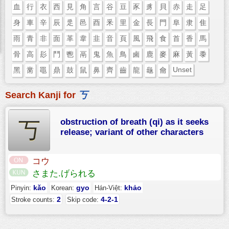
血
行
衣
西
見
角
言
谷
豆
豕
豸
貝
赤
走
足
身
車
辛
辰
辵
邑
酉
釆
里
金
長
門
阜
隶
隹
雨
青
非
面
革
韋
韭
音
頁
風
飛
食
首
香
馬
骨
高
髟
鬥
鬯
鬲
鬼
魚
鳥
鹵
鹿
麥
麻
黃
黍
Unset
黑
黹
黽
鼎
鼓
鼠
鼻
齊
齒
龍
龜
龠
Search Kanji for
丂
obstruction of breath (qi) as it seeks
丂
release; variant of other characters
コウ
さまた.げられる
kǎo
gyo
khảo
Pinyin:
Korean:
Hán-Việt:
2
4-2-1
Stroke counts:
Skip code: