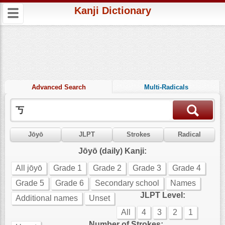
Kanji Dictionary
Advanced Search
Multi-Radicals
Jōyō
JLPT
Strokes
Radical
Jōyō (daily) Kanji:
All jōyō
Grade 1
Grade 2
Grade 3
Grade 4
Grade 5
Grade 6
Secondary school
Names
JLPT Level:
Additional names
Unset
All
4
3
2
1
Number of Strokes: