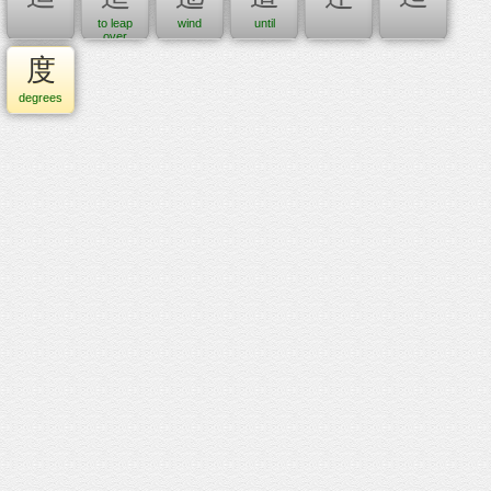
to leap
wind
until
over
度
degrees