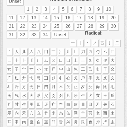
Unset
1
2
3
4
5
6
7
8
9
10
11
12
13
14
15
16
17
18
19
20
21
22
23
24
25
26
27
28
29
30
Radical:
31
32
33
34
Unset
一
｜
丶
ノ
乙
亅
二
亠
人
儿
入
八
冂
冖
冫
几
凵
刀
力
勹
匕
匚
匸
十
卜
卩
厂
厶
又
口
囗
土
士
夂
夊
夕
大
女
子
宀
寸
小
尢
尸
屮
山
巛
工
己
巾
干
幺
广
廴
廾
弋
弓
彐
彡
彳
心
戈
戶
手
支
攴
文
斗
斤
方
无
日
曰
月
木
欠
止
歹
殳
毋
比
毛
氏
气
水
火
爪
父
爻
爿
片
牙
牛
犬
玄
玉
瓜
瓦
甘
生
用
田
疋
疒
癶
白
皮
皿
目
矛
矢
石
示
禸
禾
穴
立
竹
米
糸
缶
网
羊
羽
老
而
耒
耳
聿
肉
臣
自
至
臼
舌
舛
舟
艮
色
艸
虍
虫