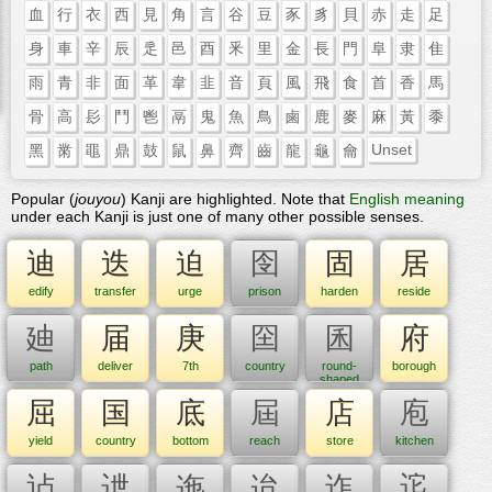
血
行
衣
西
見
角
言
谷
豆
豕
豸
貝
赤
走
足
身
車
辛
辰
辵
邑
酉
釆
里
金
長
門
阜
隶
隹
雨
青
非
面
革
韋
韭
音
頁
風
飛
食
首
香
馬
骨
高
髟
鬥
鬯
鬲
鬼
魚
鳥
鹵
鹿
麥
麻
黃
黍
Unset
黑
黹
黽
鼎
鼓
鼠
鼻
齊
齒
龍
龜
龠
Popular (
jouyou
) Kanji are highlighted. Note that
English meaning
under each Kanji is just one of many other possible senses.
迪
迭
迫
囹
固
居
edify
transfer
urge
prison
harden
reside
廸
届
庚
囶
囷
府
path
deliver
7th
country
round-
borough
shaped
storage
屈
国
底
屆
店
庖
bin for
grain
yield
country
bottom
reach
store
kitchen
迠
迣
迤
迨
迮
迱