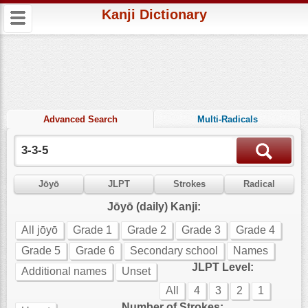
Kanji Dictionary
Advanced Search
Multi-Radicals
Jōyō
JLPT
Strokes
Radical
Jōyō (daily) Kanji:
All jōyō
Grade 1
Grade 2
Grade 3
Grade 4
Grade 5
Grade 6
Secondary school
Names
JLPT Level:
Additional names
Unset
All
4
3
2
1
Number of Strokes: