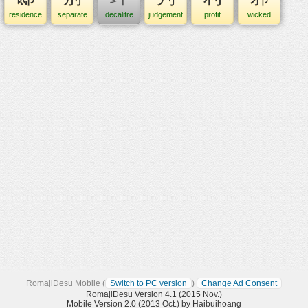
residence
separate
decalitre
judgement
profit
wicked
RomajiDesu Mobile (
Switch to PC version
)
Change Ad Consent
RomajiDesu Version 4.1 (2015 Nov.)
Mobile Version 2.0 (2013 Oct.) by Haibuihoang