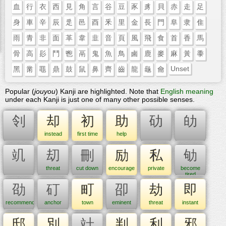
血
行
衣
西
見
角
言
谷
豆
豕
豸
貝
赤
走
足
身
車
辛
辰
辵
邑
酉
釆
里
金
長
門
阜
隶
隹
雨
青
非
面
革
韋
韭
音
頁
風
飛
食
首
香
馬
骨
高
髟
鬥
鬯
鬲
鬼
魚
鳥
鹵
鹿
麥
麻
黃
黍
Unset
黑
黹
黽
鼎
鼓
鼠
鼻
齊
齒
龍
龜
龠
Popular (
jouyou
) Kanji are highlighted. Note that
English meaning
under each Kanji is just one of many other possible senses.
刢
却
初
助
劯
劰
instead
first time
help
竌
刧
刪
励
私
劬
threat
cut down
encourage
private
become
tired
劭
矴
町
卲
劫
即
recommend
anchor
town
eminent
threat
instant
邸
別
竍
判
利
邪