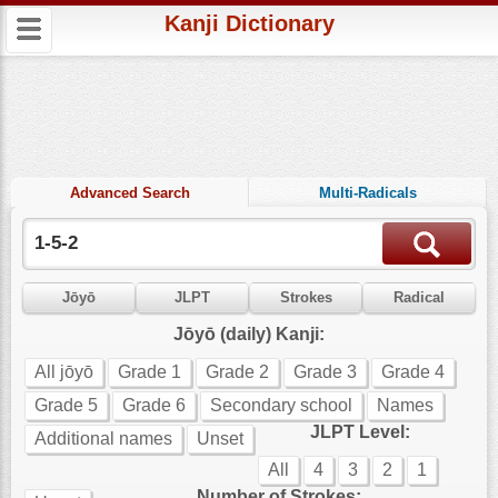
Kanji Dictionary
Advanced Search
Multi-Radicals
Jōyō
JLPT
Strokes
Radical
Jōyō (daily) Kanji:
All jōyō
Grade 1
Grade 2
Grade 3
Grade 4
Grade 5
Grade 6
Secondary school
Names
JLPT Level:
Additional names
Unset
All
4
3
2
1
Number of Strokes: