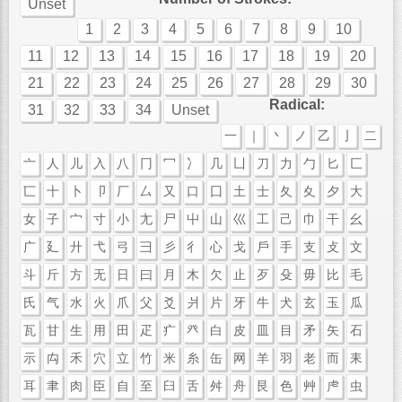
Unset
1
2
3
4
5
6
7
8
9
10
11
12
13
14
15
16
17
18
19
20
21
22
23
24
25
26
27
28
29
30
Radical:
31
32
33
34
Unset
一
｜
丶
ノ
乙
亅
二
亠
人
儿
入
八
冂
冖
冫
几
凵
刀
力
勹
匕
匚
匸
十
卜
卩
厂
厶
又
口
囗
土
士
夂
夊
夕
大
女
子
宀
寸
小
尢
尸
屮
山
巛
工
己
巾
干
幺
广
廴
廾
弋
弓
彐
彡
彳
心
戈
戶
手
支
攴
文
斗
斤
方
无
日
曰
月
木
欠
止
歹
殳
毋
比
毛
氏
气
水
火
爪
父
爻
爿
片
牙
牛
犬
玄
玉
瓜
瓦
甘
生
用
田
疋
疒
癶
白
皮
皿
目
矛
矢
石
示
禸
禾
穴
立
竹
米
糸
缶
网
羊
羽
老
而
耒
耳
聿
肉
臣
自
至
臼
舌
舛
舟
艮
色
艸
虍
虫