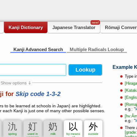
new!
Kanji Dictionary
Japanese Translator
Rōmaji Conver
Kanji Advanced Search
Multiple Radicals Lookup
Example K
Type i
 Show options ⇓
[Hirag
[Katak
ji for
Skip code 1-3-2
Grade 3
Grade 4
Grade 5
Grade 6
[Englis
dditional names
Unset
[Romaj
s to be learned at schools in Japan) are highlighted.
e.g.: "
 each Kanji is just one of many other possible senses.
[hv:Âm
e.g.: "
t
氿
奵
奶
以
外
There a
[grade
spring
used in
milk
by means
outside
[radica