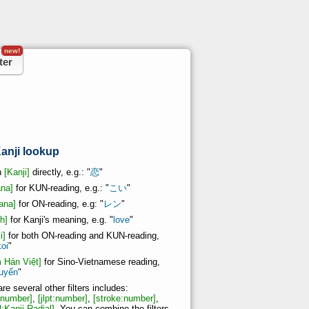
new!
ter
anji lookup
n
[Kanji]
directly, e.g.: "
恋
"
ana]
for KUN-reading, e.g.: "
こい
"
ana]
for ON-reading, e.g: "
レン
"
h]
for Kanji's meaning, e.g. "
love
"
i]
for both ON-reading and KUN-reading,
koi
"
 Hán Việt]
for Sino-Vietnamese reading,
luyến
"
re several other filters includes:
:number]
,
[jlpt:number]
,
[stroke:number]
,
l:Kanji Radial]
. You can combine the filters