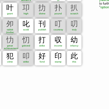
women's
of
7
8
9
names
10
11
12
13
14
to furt
叶
卭
扐
扑
扒
"
optio
20
21
22
23
24
25
26
grant
high
divine
pound
scratch
32
33
34
Unset
夘
叱
刊
叮
叨
rabbit
scold
publish
courtesy
truly
八
冂
冖
冫
几
凵
刀
力
勹
匕
匚
匸
十
卜
卩
厂
厶
(zodiac
sign)
宀
寸
小
尢
尸
屮
山
巛
工
己
巾
干
幺
广
廴
廾
弋
忇
忉
打
収
幼
斗
斤
方
无
日
曰
月
木
欠
止
歹
殳
毋
比
毛
氏
气
great
grieved
strike
income
infancy
玉
瓜
瓦
甘
生
用
田
疋
疒
癶
白
皮
皿
目
矛
矢
石
achievement
羽
老
而
耒
耳
聿
肉
臣
自
至
臼
舌
舛
舟
艮
色
艸
犯
叩
好
印
此
豕
豸
貝
赤
走
足
身
車
辛
辰
辵
邑
酉
釆
里
金
長
crime
strike
fond
stamp
this
音
頁
風
飛
食
首
香
馬
骨
高
髟
鬥
鬯
鬲
鬼
魚
鳥
鼠
鼻
齊
齒
龍
龜
龠
Unset
l):