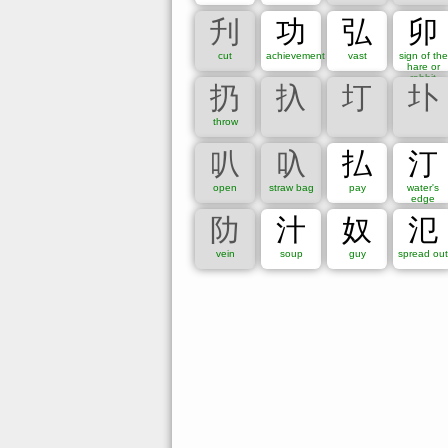
1
2
3
4
5
6
刋
功
弘
卯
15
16
17
18
19
cut
achievement
vast
sign of the
hare or
27
28
29
30
31
rabbit
扔
扖
圢
圤
Radical:
throw
一
｜
丶
ノ
乙
亅
二
亠
人
儿
入
又
口
囗
土
士
夂
夊
夕
大
女
子
叭
叺
払
汀
弓
彐
彡
彳
心
戈
戶
手
支
攴
文
open
straw bag
pay
water's
水
火
爪
父
爻
爿
片
牙
牛
犬
玄
edge
示
禸
禾
穴
立
竹
米
糸
缶
网
羊
阞
汁
奴
氾
虍
虫
血
行
衣
西
見
角
言
谷
豆
vein
soup
guy
spread out
門
阜
隶
隹
雨
青
非
面
革
韋
韭
鹵
鹿
麥
麻
黃
黍
黑
黹
黽
鼎
鼓
Kanji components (Multi-Radica
Multi-radical lookup form