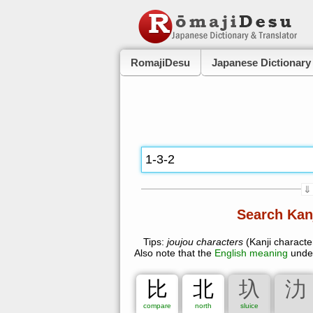
RomajiDesu
Japanese Dictionary
⇓
Jōyō (daily) Kanji:
Search Kan
All jōyō
Grade 1
Grade 2
Secondary school
Names
A
Tips:
joujou characters
(Kanji character
Also note that the
English meaning
under
JLPT Level:
All
4
3
2
1
Unse
比
北
圦
氻
Number of Strokes:
compare
north
sluice