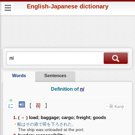
English-Japanese dictionary
Words
Sentences
Definition of
ni
ni
に
【
荷
】
荷 Kanji
(
n
)
load; baggage; cargo; freight; goods
船はその港で荷を下ろされた。
The ship was unloaded at the port.