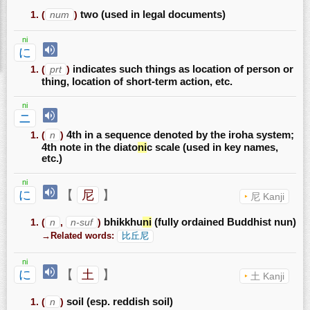
(
num
)
two (used in legal documents)
ni
に
(
prt
)
indicates such things as location of person or
thing, location of short-term action, etc.
ni
ニ
(
n
)
4th in a sequence denoted by the iroha system;
4th note in the diato
ni
c scale (used in key names,
etc.)
ni
に
【
尼
】
尼 Kanji
(
n
,
n-suf
)
bhikkhu
ni
(fully ordained Buddhist nun)
→Related words:
比丘尼
ni
に
【
土
】
土 Kanji
(
n
)
soil (esp. reddish soil)