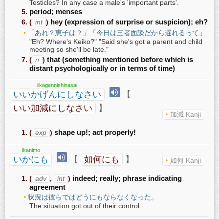
Testicles? In any case a male's 'important parts'.
period; menses
(
int
)
hey (expression of surprise or suspicion); eh?
「あれ？恵子は？」「今日は三者面談だから遅れるって」
"Eh? Where's Keiko?" "Said she's got a parent and child
meeting so she'll be late."
(
n
)
that (something mentioned before which is
distant psychologically or in terms of time)
iikagennishinasai
いいかげんにしなさい
【
いい加減にしなさい
】
加減 Kanji
(
exp
)
shape up!; act properly!
ikanimo
いかにも
【
如何にも
】
如何 Kanji
(
adv
,
int
)
indeed; really; phrase indicating
agreement
状況は彼らではどうにもならなくなった。
The situation got out of their control.