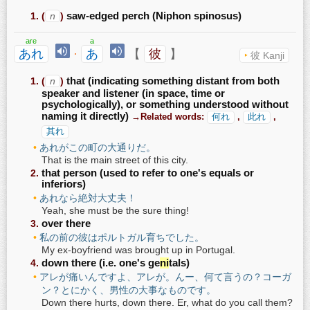
(
n
)
saw-edged perch (Niphon spinosus)
are
a
あれ
·
あ
【
彼
】
彼 Kanji
(
n
)
that (indicating something distant from both
speaker and listener (in space, time or
psychologically), or something understood without
naming it directly)
→Related words:
何れ
,
此れ
,
其れ
あれがこの町の大通りだ。
That is the main street of this city.
that person (used to refer to one's equals or
inferiors)
あれなら絶対大丈夫！
Yeah, she must be the sure thing!
over there
私の前の彼はポルトガル育ちでした。
My ex-boyfriend was brought up in Portugal.
down there (i.e. one's ge
ni
tals)
アレが痛いんですよ、アレが。んー、何て言うの？コーガ
ン？とにかく、男性の大事なものです。
Down there hurts, down there. Er, what do you call them?