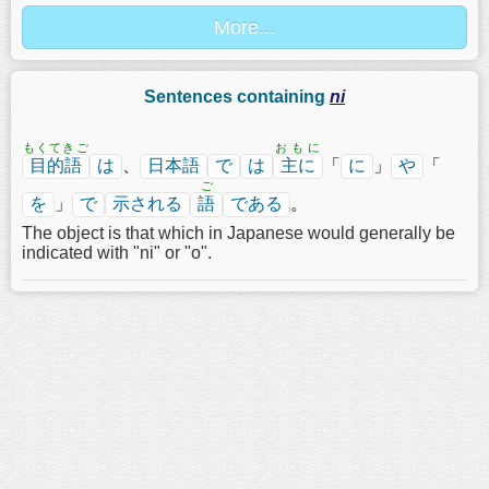
Sentences containing
ni
もくてきご
おもに
目的語
は
、
日本語
で
は
主に
「
に
」
や
「
ご
を
」
で
示される
語
である
。
The object is that which in Japanese would generally be
indicated with "ni" or "o".