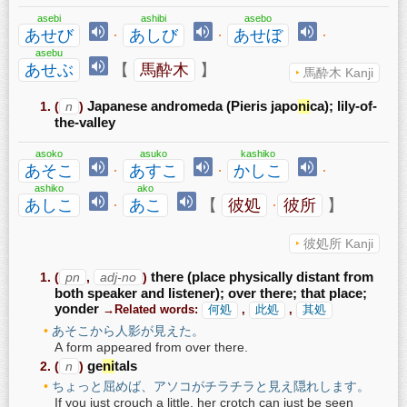
asebi
ashibi
asebo
あせび
·
あしび
·
あせぼ
·
asebu
あせぶ
【
馬酔木
】
馬酔木 Kanji
(
n
)
Japanese andromeda (Pieris japo
ni
ca); lily-of-
the-valley
asoko
asuko
kashiko
あそこ
·
あすこ
·
かしこ
·
ashiko
ako
あしこ
·
あこ
【
彼処
·
彼所
】
彼処所 Kanji
(
pn
,
adj-no
)
there (place physically distant from
both speaker and listener); over there; that place;
yonder
→Related words:
何処
,
此処
,
其処
あそこから人影が見えた。
A form appeared from over there.
(
n
)
ge
ni
tals
ちょっと屈めば、アソコがチラチラと見え隠れします。
If you just crouch a little, her crotch can just be seen