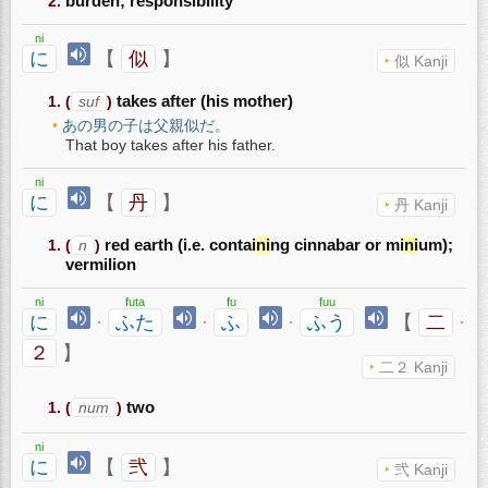
burden; responsibility
ni
に
【
似
】
似 Kanji
(
suf
)
takes after (his mother)
あの男の子は父親似だ。
That boy takes after his father.
ni
に
【
丹
】
丹 Kanji
(
n
)
red earth (i.e. contai
ni
ng cinnabar or mi
ni
um);
vermilion
ni
futa
fu
fuu
に
·
ふた
·
ふ
·
ふう
【
二
·
２
】
二２ Kanji
(
num
)
two
ni
に
【
弐
】
弐 Kanji