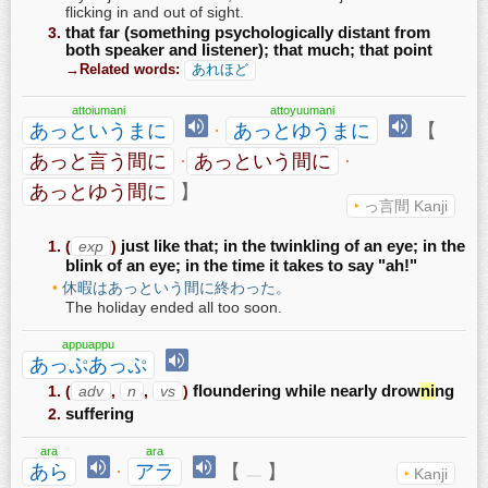
flicking in and out of sight.
that far (something psychologically distant from
both speaker and listener); that much; that point
→Related words:
あれほど
attoiumani
attoyuumani
あっというまに
·
あっとゆうまに
【
あっと言う間に
·
あっという間に
·
あっとゆう間に
】
っ言間 Kanji
(
exp
)
just like that; in the twinkling of an eye; in the
blink of an eye; in the time it takes to say "ah!"
休暇はあっという間に終わった。
The holiday ended all too soon.
appuappu
あっぷあっぷ
(
adv
,
n
,
vs
)
floundering while nearly drow
ni
ng
suffering
ara
ara
あら
·
アラ
【
】
Kanji