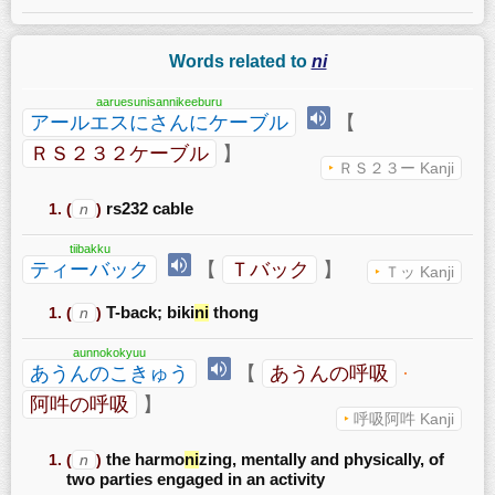
Words related to
ni
aaruesunisannikeeburu
アールエスにさんにケーブル
【
ＲＳ２３２ケーブル
】
ＲＳ２３ー Kanji
(
n
)
rs232 cable
tiibakku
ティーバック
【
Ｔバック
】
Ｔッ Kanji
(
n
)
T-back; biki
ni
thong
aunnokokyuu
あうんのこきゅう
【
あうんの呼吸
·
阿吽の呼吸
】
呼吸阿吽 Kanji
(
n
)
the harmo
ni
zing, mentally and physically, of
two parties engaged in an activity