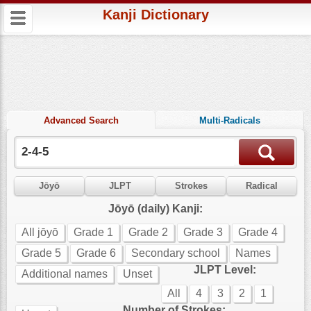
Kanji Dictionary
Advanced Search
Multi-Radicals
Jōyō
JLPT
Strokes
Radical
Jōyō (daily) Kanji:
All jōyō
Grade 1
Grade 2
Grade 3
Grade 4
Grade 5
Grade 6
Secondary school
Names
JLPT Level:
Additional names
Unset
All
4
3
2
1
Number of Strokes: