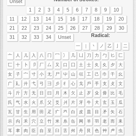
Unset
1
2
3
4
5
6
7
8
9
10
11
12
13
14
15
16
17
18
19
20
21
22
23
24
25
26
27
28
29
30
Radical:
31
32
33
34
Unset
一
｜
丶
ノ
乙
亅
二
亠
人
儿
入
八
冂
冖
冫
几
凵
刀
力
勹
匕
匚
匸
十
卜
卩
厂
厶
又
口
囗
土
士
夂
夊
夕
大
女
子
宀
寸
小
尢
尸
屮
山
巛
工
己
巾
干
幺
广
廴
廾
弋
弓
彐
彡
彳
心
戈
戶
手
支
攴
文
斗
斤
方
无
日
曰
月
木
欠
止
歹
殳
毋
比
毛
氏
气
水
火
爪
父
爻
爿
片
牙
牛
犬
玄
玉
瓜
瓦
甘
生
用
田
疋
疒
癶
白
皮
皿
目
矛
矢
石
示
禸
禾
穴
立
竹
米
糸
缶
网
羊
羽
老
而
耒
耳
聿
肉
臣
自
至
臼
舌
舛
舟
艮
色
艸
虍
虫