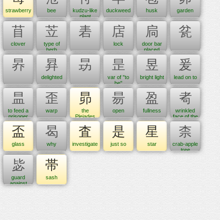
strawberry
bee
kudzu-like
duckweed
husk
garden
plant
苜
苙
砉
扂
扃
瓫
clover
type of
lock
door bar
herb
placed
outside a
昦
昪
昮
昰
昱
爰
door
delighted
var of "to
bright light
lead on to
be"
昷
歪
昴
昜
盈
耇
to feed a
warp
the
open
fullness
wrinkled
prisoner
Pleiades
face of the
elderly
盃
曷
査
是
星
柰
glass
why
investigate
just so
star
crab-apple
tree
毖
帯
guard
sash
against