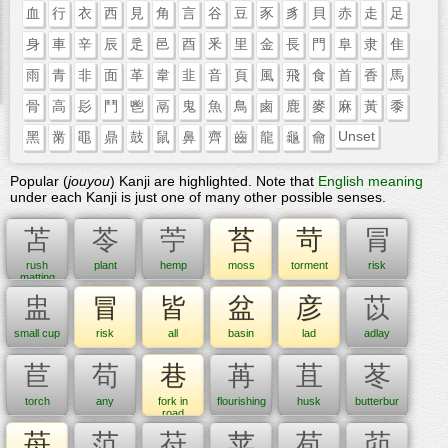
血
行
衣
西
見
角
言
谷
豆
豕
豸
貝
赤
走
足
身
車
辛
辰
辵
邑
酉
釆
里
金
長
門
阜
隶
隹
雨
青
非
面
革
韋
韭
音
頁
風
飛
食
首
香
馬
骨
高
髟
鬥
鬯
鬲
鬼
魚
鳥
鹵
鹿
麥
麻
黃
黍
Unset
黑
黹
黽
鼎
鼓
鼠
鼻
齊
齒
龍
龜
龠
Popular (
jouyou
) Kanji are highlighted. Note that
English meaning
under each Kanji is just one of many other possible senses.
苫
苓
苧
苔
苛
冐
rush
plant
hemp
moss
torment
risk
matting
盅
冒
皆
盆
彦
苡
small cup
risk
all
basin
lad
adlay
苣
苟
巷
苒
苴
苳
torch
any
fork in
flourishing
husk
butterbur
road
苺
范
苻
苹
苞
茆