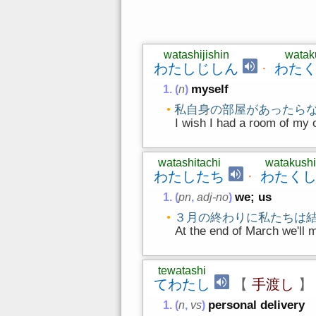
watashijishin
wataku
わたしじしん
·
わた
myself
(
n
)
私自身の部屋があったら
I wish I had a room of my 
watashitachi
watakushi
わたしたち
·
わたく
we; us
(
pn
,
adj-no
)
３月の終わりに私たちは
At the end of March we'll m
tewatashi
てわたし
【
手渡し
】
personal delivery
(
n
,
vs
)