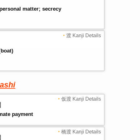
; personal matter; secrecy
渡 Kanji Details
(boat)
ashi
仮渡 Kanji Details
】
mate payment
橋渡 Kanji Details
】