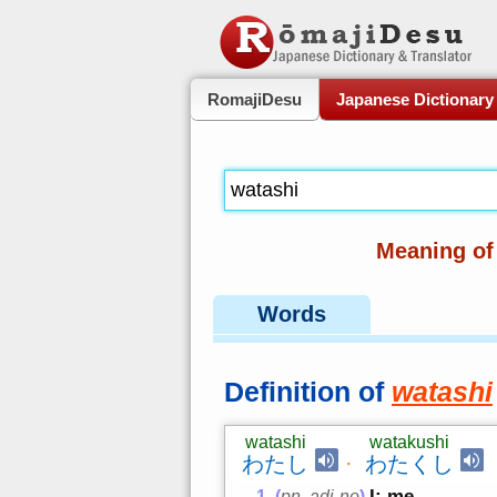
RomajiDesu
Japanese Dictionary
Meaning o
Words
Definition of
watashi
watashi
watakushi
わたし
·
わたくし
I; me
(
pn
,
adj-no
)