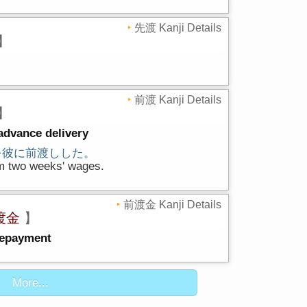
先渡 Kanji Details
】
前渡 Kanji Details
】
advance delivery
を彼に前渡しした。
m two weeks' wages.
前渡金 Kanji Details
渡金
】
repayment
More...