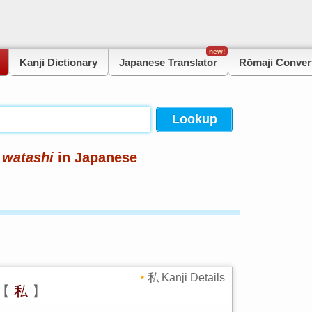
new!
Kanji Dictionary
Japanese Translator
Rōmaji Conver
f
watashi
in Japanese
私 Kanji Details
【
私
】