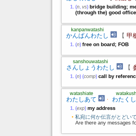
bridge building; m
(
n
,
vs
)
(through the) good offic
kanpanwatashi
かんぱんわたし
【
甲
free on board; FOB
(
n
)
sanshouwatashi
さんしょうわたし
【
call by referen
(
n
)
(
comp
)
watashiate
watakush
わたしあて
·
わたく
my address
(
exp
)
私宛に何か伝言がとどい
Are there any messages f