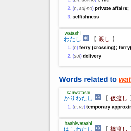
private affairs
(
n
,
adj-no
)
selfishness
watashi
わたし
【
渡し
】
ferry (crossing); ferry
(
n
)
delivery
(
suf
)
Words related to
wat
kariwatashi
かりわたし
【
仮渡し
temporary approxi
(
n
,
vs
)
hashiwatashi
はしわたし
【
橋渡し