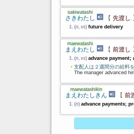
sakiwatashi
さきわたし
【
先渡し
future delivery
(
n
,
vs
)
maewatashi
まえわたし
【
前渡し
advance payment; 
(
n
,
vs
)
支配人は２週間分の給料
The manager advanced hi
maewatashikin
まえわたしきん
【
前
advance payments; p
(
n
)