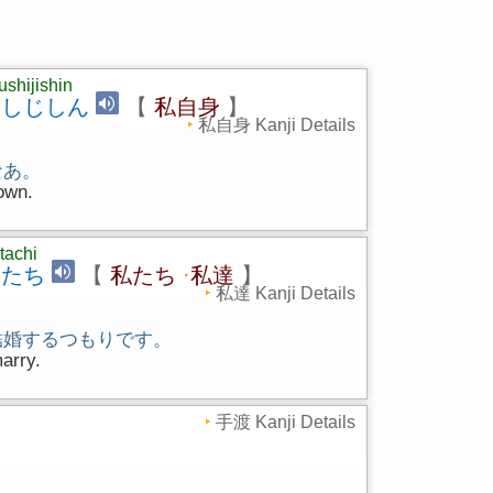
shijishin
くしじしん
【
私自身
】
私自身 Kanji Details
なあ。
own.
tachi
したち
【
私たち
·
私達
】
私達 Kanji Details
結婚するつもりです。
arry.
手渡 Kanji Details