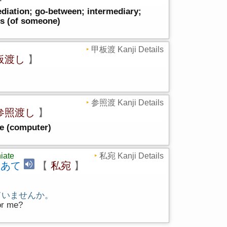
ediation; go-between; intermediary;
es (of someone)
甲板渡 Kanji Details
板渡し
】
参照渡 Kanji Details
参照渡し
】
ce (computer)
iate
私宛 Kanji Details
しあて
【
私宛
】
ていませんか。
or me?