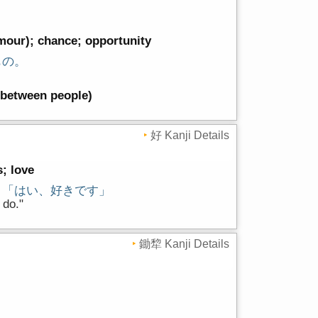
rmour); chance; opportunity
もの。
p between people)
好 Kanji Details
s; love
」「はい、好きです」
 do."
鋤犂 Kanji Details