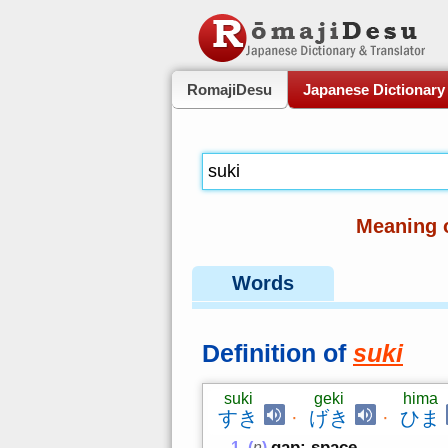
RomajiDesu
Japanese Dictionary
Meaning 
Words
Definition of
suki
suki
geki
hima
すき
·
げき
·
ひま
gap; space
(
n
)