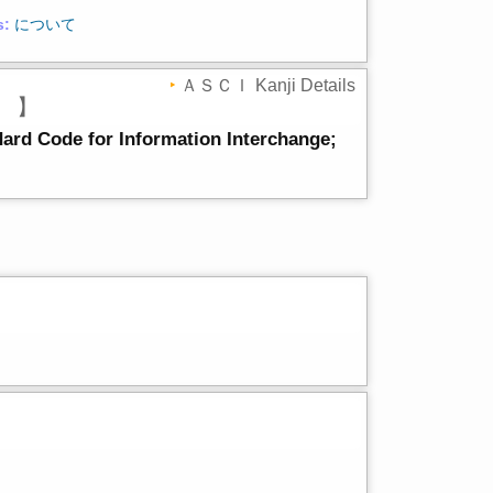
s:
について
ＡＳＣＩ Kanji Details
Ｉ
】
ard Code for Information Interchange;