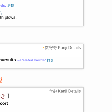
rds:
唐鋤
す。
ith plows.
数寄奇 Kanji Details
 pursuits
→Related words:
好き
i
付御 Kanji Details
付き
】
scort