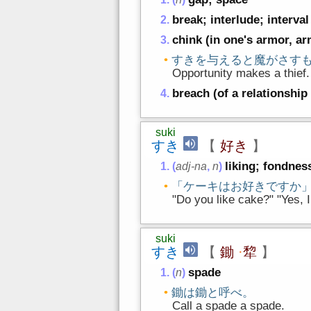
break; interlude; interval
chink (in one's armor, a
すきを与えると魔がさす
Opportunity makes a thief.
breach (of a relationshi
suki
すき
【
好き
】
liking; fondnes
(
adj-na
,
n
)
「ケーキはお好きですか
"Do you like cake?" "Yes, I
suki
すき
【
鋤
·
犂
】
spade
(
n
)
鋤は鋤と呼べ。
Call a spade a spade.