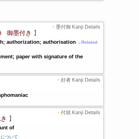
墨付御 Kanji Details
き
·
御墨付き
】
h; authorization; authorisation
→Related
cument; paper with signature of the
好者 Kanji Details
ymphomaniac
付就 Kanji Details
就き
】
unt of
:
について