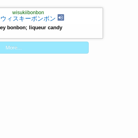
wisukiibonbon
ウィスキーボンボン
ey bonbon; liqueur candy
More...