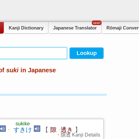
new!
Kanji Dictionary
Japanese Translator
Rōmaji Conver
of
suki
in Japanese
sukike
·
すきけ
【
隙
·
透き
】
隙透 Kanji Details