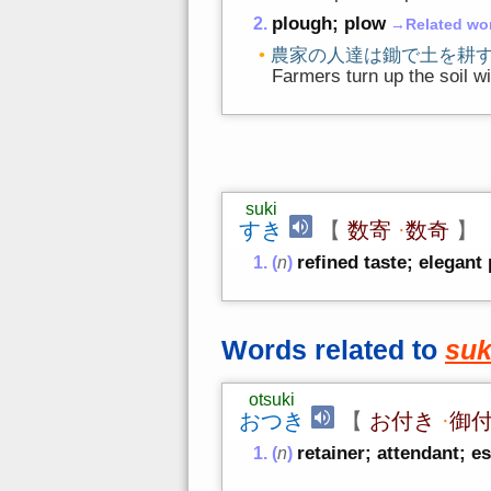
plough; plow
→Related wo
農家の人達は鋤で土を耕
Farmers turn up the soil w
suki
すき
【
数寄
·
数奇
】
refined taste; elegant
(
n
)
Words related to
suk
otsuki
おつき
【
お付き
·
御
retainer; attendant; e
(
n
)