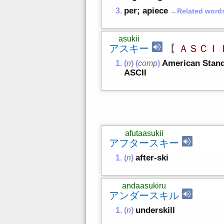
per; apiece
→Related word
asukii
アスキー
【
ＡＳＣＩ
American Stand
(
n
)
(
comp
)
ASCII
afutaasukii
アフタースキー
after-ski
(
n
)
andaasukiru
アンダースキル
underskill
(
n
)