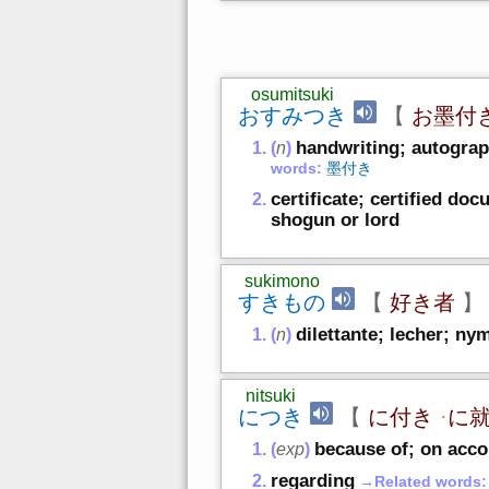
osumitsuki
おすみつき
【
お墨付
handwriting; autograp
(
n
)
words:
墨付き
certificate; certified do
shogun or lord
sukimono
すきもの
【
好き者
】
dilettante; lecher; n
(
n
)
nitsuki
につき
【
に付き
·
に
because of; on acco
(
exp
)
regarding
→Related words