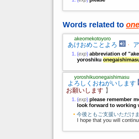
Words related to
one
akeomekotoyoro
あけおめことよろ
·
abbreviation of "a
(
exp
)
yoroshiku
onegaishimas
yoroshikuonegaishimasu
よろしくおねがいします
お願いします
】
please remember me;
(
exp
)
look forward to working 
今後ともご支援いただけ
I hope that you will contin