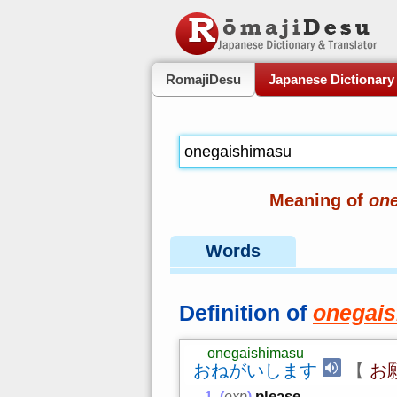
RomajiDesu
Japanese Dictionary
Meaning of
on
Words
Definition of
onegai
onegaishimasu
おねがいします
【
お
please
(
exp
)