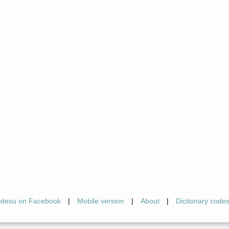
idesu on Facebook
|
Mobile version
|
About
|
Dictionary code