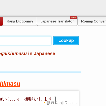
new!
Kanji Dictionary
Japanese Translator
Rōmaji Conver
egaishimasu
in Japanese
shimasu
願いします
·
御願いします
】
願御 Kanji Details