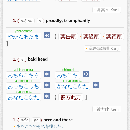
鼻高々 Kanji
(
adj-na
,
n
)
proudly; triumphantly
yakanatama
やかんあたま
【
薬缶頭
·
薬罐頭
·
薬鑵頭
】
薬缶頭罐鑵 Kanji
(
n
)
bald head
achirakochira
achikochi
あちらこちら
·
あちこち
·
acchikocchi
kanatakonata
あっちこっち
·
かなたこなた
·
anatakonata
あなたこなた
【
彼方此方
】
彼方此 Kanji
(
adv
,
pn
)
here and there
あちこちでそれを捜した。