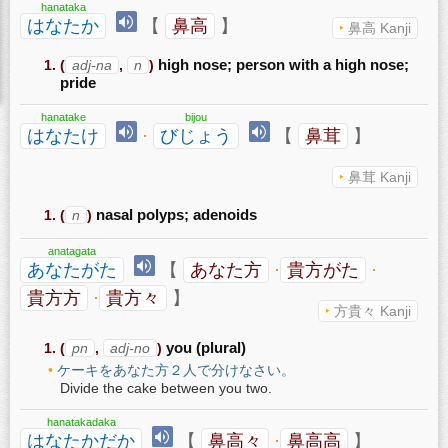
hanataka
はなたか
【
鼻高
】
鼻高 Kanji
(
adj-na
,
n
)
high nose; person with a high nose;
pride
hanatake
bijou
はなたけ
·
びじょう
【
鼻茸
】
鼻茸 Kanji
(
n
)
nasal polyps; adenoids
anatagata
あなたがた
【
あなた方
·
貴方がた
·
貴方方
·
貴方々
】
方貴々 Kanji
(
pn
,
adj-no
)
you (plural)
ケーキをあなた方２人で分けなさい。
Divide the cake between you two.
hanatakadaka
はなたかだか
【
鼻高々
·
鼻高高
】