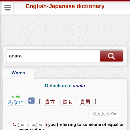
English-Japanese dictionary
Words
Definition of
anata
anata
あなた
【
貴方
·
貴女
·
貴男
】
貴方女男 Kanji
(
pn
,
adj-no
)
you (referring to someone of equal or
lower status)