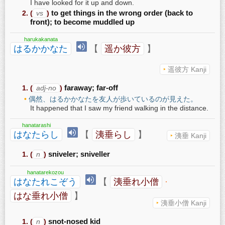
I have looked for it up and down.
(
vs
)
to get things in the wrong order (back to
front); to become muddled up
harukakanata
はるかかなた
【
遥か彼方
】
遥彼方 Kanji
(
adj-no
)
faraway; far-off
偶然、はるかかなたを友人が歩いているのが見えた。
It happened that I saw my friend walking in the distance.
hanatarashi
はなたらし
【
洟垂らし
】
洟垂 Kanji
(
n
)
sniveler; sniveller
hanatarekozou
はなたれこぞう
【
洟垂れ小僧
·
はな垂れ小僧
】
洟垂小僧 Kanji
(
n
)
snot-nosed kid