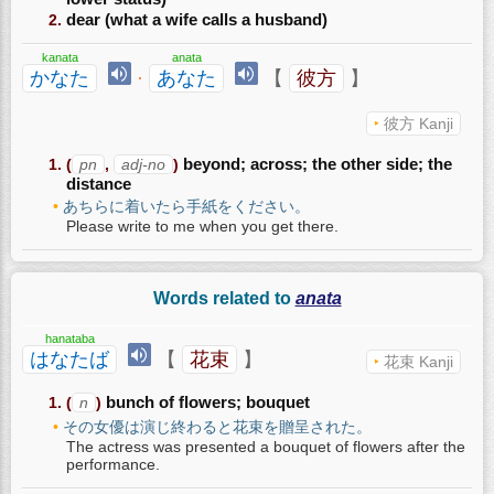
dear (what a wife calls a husband)
kanata
anata
かなた
·
あなた
【
彼方
】
彼方 Kanji
(
pn
,
adj-no
)
beyond; across; the other side; the
distance
あちらに着いたら手紙をください。
Please write to me when you get there.
Words related to
anata
hanataba
はなたば
【
花束
】
花束 Kanji
(
n
)
bunch of flowers; bouquet
その女優は演じ終わると花束を贈呈された。
The actress was presented a bouquet of flowers after the
performance.