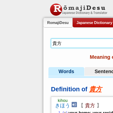
RomajiDesu
Japanese Dictionary
Meaning 
Words
Senten
Definition of
貴方
kihou
きほう
【
貴方
】
your home; your resi
(
n
)