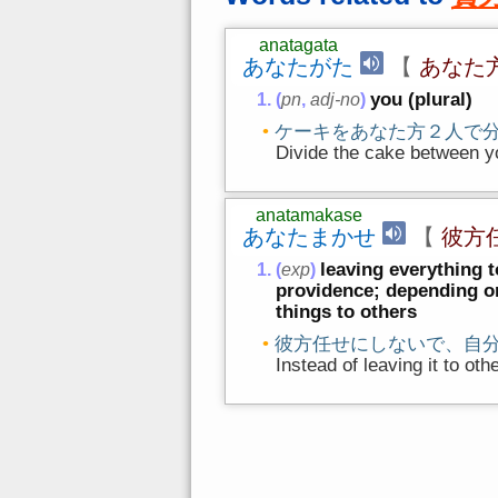
anatagata
あなたがた
【
あなた
you (plural)
(
pn
,
adj-no
)
ケーキをあなた方２人で
Divide the cake between y
anatamakase
あなたまかせ
【
彼方
leaving everything 
(
exp
)
providence; depending on
things to others
彼方任せにしないで、自
Instead of leaving it to oth