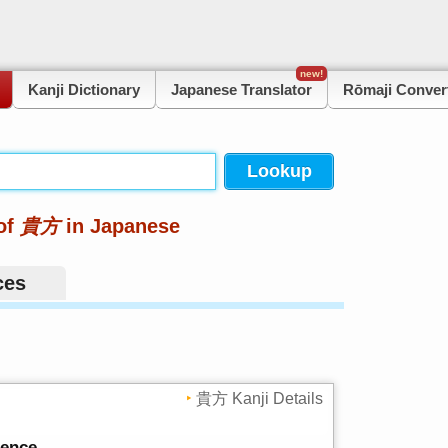
new!
Kanji Dictionary
Japanese Translator
Rōmaji Conver
of
貴方
in Japanese
ces
貴方 Kanji Details
dence