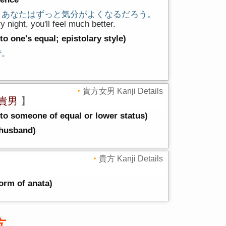
、あなたはずっと気分がよくなるだろう。
y night, you'll feel much better.
to one's equal; epistolary style)
で。
貴方女男 Kanji Details
貴男
】
 to someone of equal or lower status)
 husband)
貴方 Kanji Details
form of anata)
方