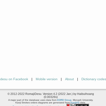
idesu on Facebook
|
Mobile version
|
About
|
Dictionary code
© 2012-2022 RomajiDesu. Version 4.2 (2022 Jan.) by Haibuihoang
(0.00326s)
A major part of the database uses data from
EDRD Group
, Monash University.
Kanji Strokes orders diagrams are generated from
KanjiVG
data.