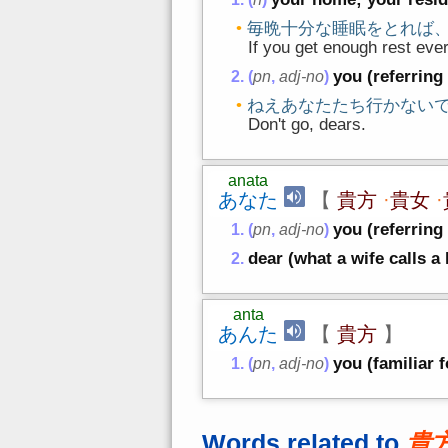
毎晩十分な睡眠をとれば
If you get enough rest ever
you (referring 
(
pn
,
adj-no
)
ねえあなたたち行かない
Don't go, dears.
anata
あなた
【
貴方
·
貴女
·
you (referring
(
pn
,
adj-no
)
dear (what a wife calls a
anta
あんた
【
貴方
】
you (familiar 
(
pn
,
adj-no
)
Words related to
貴