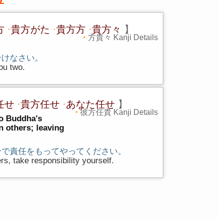
方
·
貴方がた
·
貴方方
·
貴方々
】
方貴々 Kanji Details
分けなさい。
ou two.
任せ
·
貴方任せ
·
あなた任せ
】
彼方任貴 Kanji Details
to Buddha's
 others; leaving
分で責任をもってやってください。
ers, take responsibility yourself.