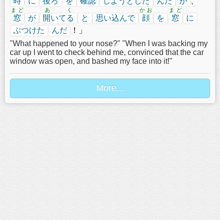
時
に
後ろ
を
確認
しようとした
んだ
が
、
まど
あく
かお
まど
窓
が
開いてる
と
思い込んで
顔
を
窓
に
ぶつけた
んだ
！」
"What happened to your nose?" "When I was backing my
car up I went to check behind me, convinced that the car
window was open, and bashed my face into it!"