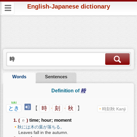
English-Japanese dictionary
Words
Sentences
Definition of
時
toki
とき
【
時
·
刻
·
秋
】
時刻秋 Kanji
(
n
)
time; hour; moment
秋には木の葉が落ちる。
Leaves fall in the autumn.