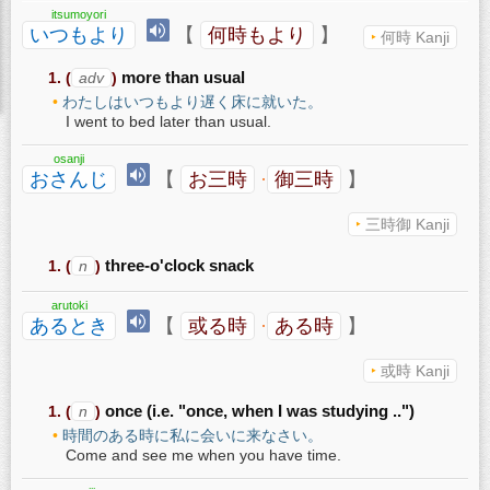
itsumoyori
いつもより
【
何時もより
】
何時 Kanji
(
adv
)
more than usual
わたしはいつもより遅く床に就いた。
I went to bed later than usual.
osanji
おさんじ
【
お三時
·
御三時
】
三時御 Kanji
(
n
)
three-o'clock snack
arutoki
あるとき
【
或る時
·
ある時
】
或時 Kanji
(
n
)
once (i.e. "once, when I was studying ..")
時間のある時に私に会いに来なさい。
Come and see me when you have time.