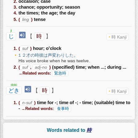
occasion; case
chance; opportunity; season
the times; the age; the day
(
ling
)
tense
ji
じ
【
時
】
時 Kanji
(
suf
)
hour; o'clock
１２才の時彼は声変わりした。
His voice broke when he was twelve.
(
suf
,
adj-no
)
(specified) time; when ...; during ...
→Related words:
緊急時
doki
どき
【
時
】
時 Kanji
(
n-suf
)
time for -; time of -; - time; (suitable) time to
-
→Related words:
食事時
Words related to
時