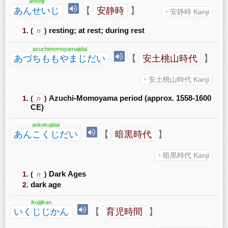
anseiji
あんせいじ
【
安静時
】
安静時 Kanji
(
n
)
resting; at rest; during rest
azuchimomoyamajidai
あづちももやまじだい
【
安土桃山時代
】
安土桃山時代 Kanji
(
n
)
Azuchi-Momoyama period (approx. 1558-1600
CE)
ankokujidai
あんこくじだい
【
暗黒時代
】
暗黒時代 Kanji
(
n
)
Dark Ages
dark age
ikujijikan
いくじじかん
【
育児時間
】