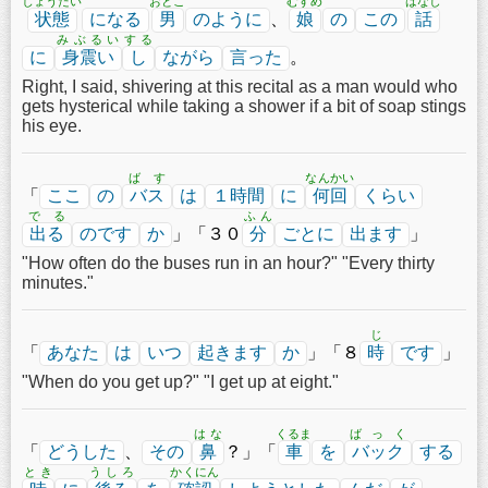
じょうたい
おとこ
むすめ
はなし
状態
になる
男
のように
、
娘
の
この
話
みぶるい
する
に
身震い
し
ながら
言った
。
Right, I said, shivering at this recital as a man would who
gets hysterical while taking a shower if a bit of soap stings
his eye.
ばす
なんかい
「
ここ
の
バス
は
１時間
に
何回
くらい
でる
ふん
出る
のです
か
」「３０
分
ごとに
出ます
」
"How often do the buses run in an hour?" "Every thirty
minutes."
じ
「
あなた
は
いつ
起きます
か
」「８
時
です
」
"When do you get up?" "I get up at eight."
はな
くるま
ばっく
「
どうした
、
その
鼻
？」「
車
を
バック
する
とき
うしろ
かくにん