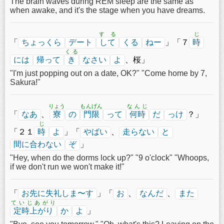
The brain waves during REM sleep are the same as
when awake, and it's the stage when you have dreams.
する
じ
「
ちょっくら
デート
して
くる
ねー
」「７
時
くる
には
帰って
き
なさい
よ
、桜」
"I'm just popping out on a date, OK?" "Come home by 7,
Sakura!"
りょう
もんげん
なんじ
「
なあ
、
寮
の
門限
って
何時
だ
っけ
？」
じ
「２１
時
よ
」「
やばい
、
走らない
と
間に合わない
ぞ
」
"Hey, when do the dorms lock up?" "9 o'clock" "Whoops,
if we don't run we won't make it!"
「
お先に失礼しま〜す
」「
お
、
なんだ
、
また
ていじあがり
定時上がり
か
よ
」