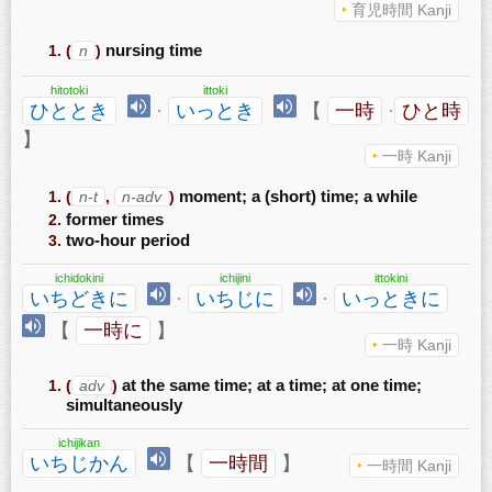
育児時間 Kanji
(
n
)
nursing time
hitotoki
ittoki
ひととき
·
いっとき
【
一時
·
ひと時
】
一時 Kanji
(
n-t
,
n-adv
)
moment; a (short) time; a while
former times
two-hour period
ichidokini
ichijini
ittokini
いちどきに
·
いちじに
·
いっときに
【
一時に
】
一時 Kanji
(
adv
)
at the same time; at a time; at one time;
simultaneously
ichijikan
いちじかん
【
一時間
】
一時間 Kanji