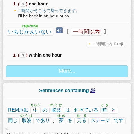
(
n
)
one hour
１時間かそこらで帰ってきます。
I'll be back in an hour or so.
ichijikaninai
いちじかんいない
【
一時間以内
】
一時間以内 Kanji
(
n
)
within one hour
Sentences containing
時
ちゅう
のうは
とき
REM睡眠
中
の
脳波
は
起きている
時
と
のうは
ゆめ
みる
同じ
脳波
であり
、
夢
を
見る
ステージ
です
。