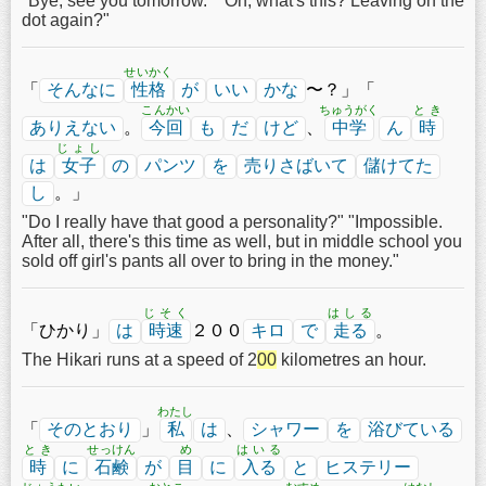
"Bye, see you tomorrow." "Oh, what's this? Leaving on the
dot again?"
せいかく
「
そんなに
性格
が
いい
かな
〜？」「
こんかい
ちゅうがく
とき
ありえない
。
今回
も
だ
けど
、
中学
ん
時
じょし
は
女子
の
パンツ
を
売りさばいて
儲けてた
し
。」
"Do I really have that good a personality?" "Impossible.
After all, there's this time as well, but in middle school you
sold off girl's pants all over to bring in the money."
じそく
はしる
「ひかり」
は
時速
２００
キロ
で
走る
。
The Hikari runs at a speed of 2
0
0
kilometres an hour.
わたし
「
そのとおり
」
私
は
、
シャワー
を
浴びている
とき
せっけん
め
はいる
時
に
石鹸
が
目
に
入る
と
ヒステリー