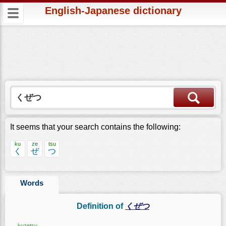
English-Japanese dictionary
It seems that your search contains the following:
ku
ze
tsu
く
ぜ
つ
Words
Definition of
くぜつ
kuzetsu