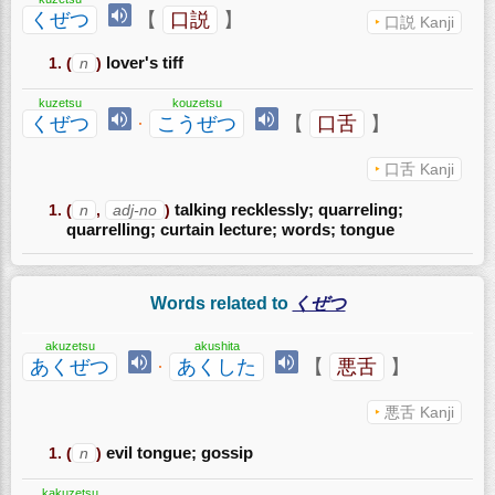
くぜつ
【
口説
】
口説 Kanji
(
n
)
lover's tiff
kuzetsu
kouzetsu
くぜつ
·
こうぜつ
【
口舌
】
口舌 Kanji
(
n
,
adj-no
)
talking recklessly; quarreling;
quarrelling; curtain lecture; words; tongue
Words related to
くぜつ
akuzetsu
akushita
あくぜつ
·
あくした
【
悪舌
】
悪舌 Kanji
(
n
)
evil tongue; gossip
kakuzetsu