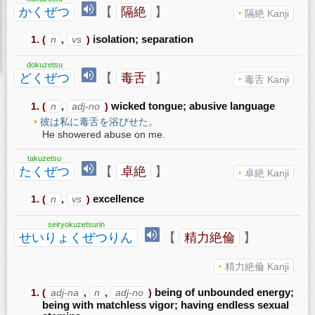
かくぜつ
【
隔絶
】
隔絶 Kanji
(
n
,
vs
)
isolation; separation
dokuzetsu
どくぜつ
【
毒舌
】
毒舌 Kanji
(
n
,
adj-no
)
wicked tongue; abusive language
彼は私に毒舌を浴びせた。
He showered abuse on me.
takuzetsu
たくぜつ
【
卓絶
】
卓絶 Kanji
(
n
,
vs
)
excellence
seiryokuzetsurin
せいりょくぜつりん
【
精力絶倫
】
精力絶倫 Kanji
(
adj-na
,
n
,
adj-no
)
being of unbounded energy;
being with matchless vigor; having endless sexual