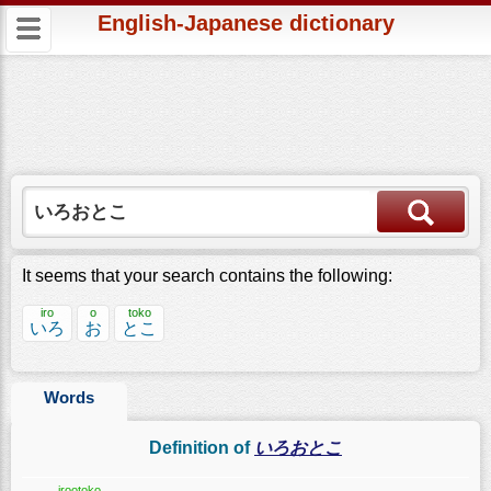
English-Japanese dictionary
It seems that your search contains the following:
iro
o
toko
いろ
お
とこ
Words
Definition of
いろおとこ
irootoko